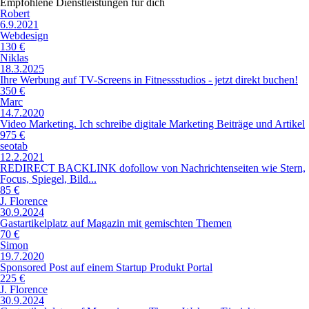
Empfohlene Dienstleistungen für dich
Robert
6.9.2021
Webdesign
130 €
Niklas
18.3.2025
Ihre Werbung auf TV-Screens in Fitnessstudios - jetzt direkt buchen!
350 €
Marc
14.7.2020
Video Marketing. Ich schreibe digitale Marketing Beiträge und Artikel
975 €
seotab
12.2.2021
REDIRECT BACKLINK dofollow von Nachrichtenseiten wie Stern,
Focus, Spiegel, Bild...
85 €
J. Florence
30.9.2024
Gastartikelplatz auf Magazin mit gemischten Themen
70 €
Simon
19.7.2020
Sponsored Post auf einem Startup Produkt Portal
225 €
J. Florence
30.9.2024