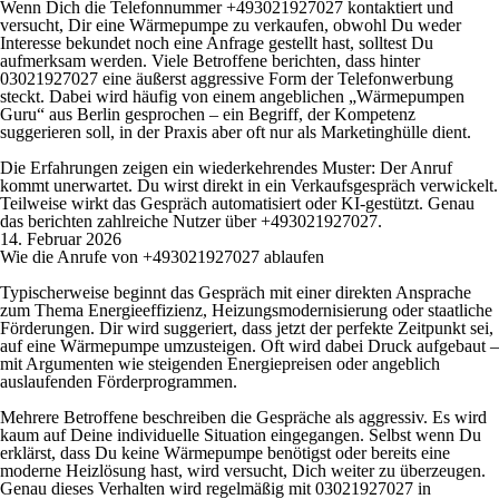
Wenn Dich die Telefonnummer +493021927027 kontaktiert und
versucht, Dir eine Wärmepumpe zu verkaufen, obwohl Du weder
Interesse bekundet noch eine Anfrage gestellt hast, solltest Du
aufmerksam werden. Viele Betroffene berichten, dass hinter
03021927027 eine äußerst aggressive Form der Telefonwerbung
steckt. Dabei wird häufig von einem angeblichen „Wärmepumpen
Guru“ aus Berlin gesprochen – ein Begriff, der Kompetenz
suggerieren soll, in der Praxis aber oft nur als Marketinghülle dient.
Die Erfahrungen zeigen ein wiederkehrendes Muster: Der Anruf
kommt unerwartet. Du wirst direkt in ein Verkaufsgespräch verwickelt.
Teilweise wirkt das Gespräch automatisiert oder KI-gestützt. Genau
das berichten zahlreiche Nutzer über +493021927027.
14. Februar 2026
Wie die Anrufe von +493021927027 ablaufen
Typischerweise beginnt das Gespräch mit einer direkten Ansprache
zum Thema Energieeffizienz, Heizungsmodernisierung oder staatliche
Förderungen. Dir wird suggeriert, dass jetzt der perfekte Zeitpunkt sei,
auf eine Wärmepumpe umzusteigen. Oft wird dabei Druck aufgebaut –
mit Argumenten wie steigenden Energiepreisen oder angeblich
auslaufenden Förderprogrammen.
Mehrere Betroffene beschreiben die Gespräche als aggressiv. Es wird
kaum auf Deine individuelle Situation eingegangen. Selbst wenn Du
erklärst, dass Du keine Wärmepumpe benötigst oder bereits eine
moderne Heizlösung hast, wird versucht, Dich weiter zu überzeugen.
Genau dieses Verhalten wird regelmäßig mit 03021927027 in