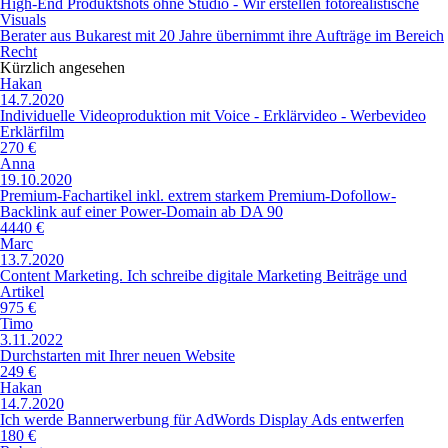
High-End Produktshots ohne Studio - Wir erstellen fotorealistische
Visuals
Berater aus Bukarest mit 20 Jahre übernimmt ihre Aufträge im Bereich
Recht
Kürzlich angesehen
Hakan
14.7.2020
Individuelle Videoproduktion mit Voice - Erklärvideo - Werbevideo
Erklärfilm
270 €
Anna
19.10.2020
Premium-Fachartikel inkl. extrem starkem Premium-Dofollow-
Backlink auf einer Power-Domain ab DA 90
4440 €
Marc
13.7.2020
Content Marketing. Ich schreibe digitale Marketing Beiträge und
Artikel
975 €
Timo
3.11.2022
Durchstarten mit Ihrer neuen Website
249 €
Hakan
14.7.2020
Ich werde Bannerwerbung für AdWords Display Ads entwerfen
180 €