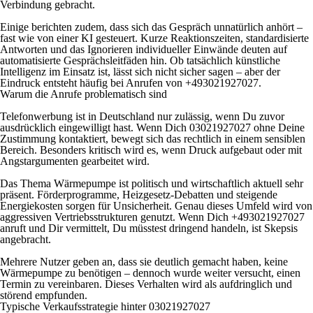
Verbindung gebracht.
Einige berichten zudem, dass sich das Gespräch unnatürlich anhört –
fast wie von einer KI gesteuert. Kurze Reaktionszeiten, standardisierte
Antworten und das Ignorieren individueller Einwände deuten auf
automatisierte Gesprächsleitfäden hin. Ob tatsächlich künstliche
Intelligenz im Einsatz ist, lässt sich nicht sicher sagen – aber der
Eindruck entsteht häufig bei Anrufen von +493021927027.
Warum die Anrufe problematisch sind
Telefonwerbung ist in Deutschland nur zulässig, wenn Du zuvor
ausdrücklich eingewilligt hast. Wenn Dich 03021927027 ohne Deine
Zustimmung kontaktiert, bewegt sich das rechtlich in einem sensiblen
Bereich. Besonders kritisch wird es, wenn Druck aufgebaut oder mit
Angstargumenten gearbeitet wird.
Das Thema Wärmepumpe ist politisch und wirtschaftlich aktuell sehr
präsent. Förderprogramme, Heizgesetz-Debatten und steigende
Energiekosten sorgen für Unsicherheit. Genau dieses Umfeld wird von
aggressiven Vertriebsstrukturen genutzt. Wenn Dich +493021927027
anruft und Dir vermittelt, Du müsstest dringend handeln, ist Skepsis
angebracht.
Mehrere Nutzer geben an, dass sie deutlich gemacht haben, keine
Wärmepumpe zu benötigen – dennoch wurde weiter versucht, einen
Termin zu vereinbaren. Dieses Verhalten wird als aufdringlich und
störend empfunden.
Typische Verkaufsstrategie hinter 03021927027