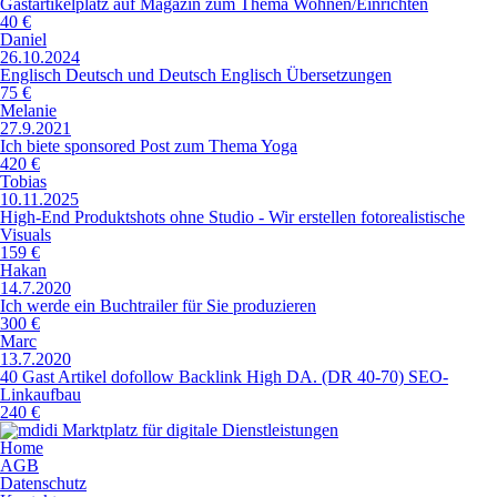
Gastartikelplatz auf Magazin zum Thema Wohnen/Einrichten
40 €
Daniel
26.10.2024
Englisch Deutsch und Deutsch Englisch Übersetzungen
75 €
Melanie
27.9.2021
Ich biete sponsored Post zum Thema Yoga
420 €
Tobias
10.11.2025
High-End Produktshots ohne Studio - Wir erstellen fotorealistische
Visuals
159 €
Hakan
14.7.2020
Ich werde ein Buchtrailer für Sie produzieren
300 €
Marc
13.7.2020
40 Gast Artikel dofollow Backlink High DA. (DR 40-70) SEO-
Linkaufbau
240 €
Home
AGB
Datenschutz