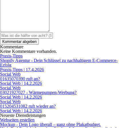
Kommentare
Keine Kommentare vorhanden.
Praxis-Tipps
Shopify Agentur - Dein Schlüssel zu nachhaltigem E-Commerce-
Erfolg
Praxis-Tipps | 17.4.2026
Social Web
01635070390 ruft an?
Social Web | 14.2.2026
Social Web
03021927027 - Wärmepumpen-Werbung?
Social Web | 14.2.2026
Social Web
015204531082 ruft wieder an?
Social Web | 14.2.2026
Neueste Dienstleistungen
Webseiten erstellen
Mockup - Dein Logo überall – ganz ohne Plakatbudget.