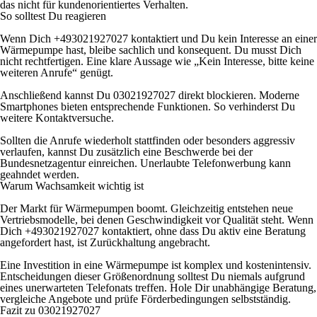
das nicht für kundenorientiertes Verhalten.
So solltest Du reagieren
Wenn Dich +493021927027 kontaktiert und Du kein Interesse an einer
Wärmepumpe hast, bleibe sachlich und konsequent. Du musst Dich
nicht rechtfertigen. Eine klare Aussage wie „Kein Interesse, bitte keine
weiteren Anrufe“ genügt.
Anschließend kannst Du 03021927027 direkt blockieren. Moderne
Smartphones bieten entsprechende Funktionen. So verhinderst Du
weitere Kontaktversuche.
Sollten die Anrufe wiederholt stattfinden oder besonders aggressiv
verlaufen, kannst Du zusätzlich eine Beschwerde bei der
Bundesnetzagentur einreichen. Unerlaubte Telefonwerbung kann
geahndet werden.
Warum Wachsamkeit wichtig ist
Der Markt für Wärmepumpen boomt. Gleichzeitig entstehen neue
Vertriebsmodelle, bei denen Geschwindigkeit vor Qualität steht. Wenn
Dich +493021927027 kontaktiert, ohne dass Du aktiv eine Beratung
angefordert hast, ist Zurückhaltung angebracht.
Eine Investition in eine Wärmepumpe ist komplex und kostenintensiv.
Entscheidungen dieser Größenordnung solltest Du niemals aufgrund
eines unerwarteten Telefonats treffen. Hole Dir unabhängige Beratung,
vergleiche Angebote und prüfe Förderbedingungen selbstständig.
Fazit zu 03021927027