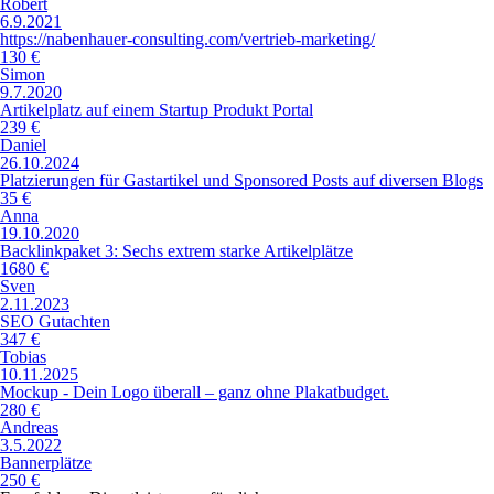
Robert
6.9.2021
https://nabenhauer-consulting.com/vertrieb-marketing/
130 €
Simon
9.7.2020
Artikelplatz auf einem Startup Produkt Portal
239 €
Daniel
26.10.2024
Platzierungen für Gastartikel und Sponsored Posts auf diversen Blogs
35 €
Anna
19.10.2020
Backlinkpaket 3: Sechs extrem starke Artikelplätze
1680 €
Sven
2.11.2023
SEO Gutachten
347 €
Tobias
10.11.2025
Mockup - Dein Logo überall – ganz ohne Plakatbudget.
280 €
Andreas
3.5.2022
Bannerplätze
250 €