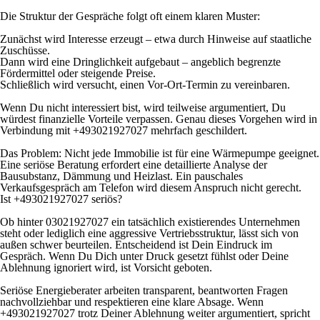
Die Struktur der Gespräche folgt oft einem klaren Muster:
Zunächst wird Interesse erzeugt – etwa durch Hinweise auf staatliche
Zuschüsse.
Dann wird eine Dringlichkeit aufgebaut – angeblich begrenzte
Fördermittel oder steigende Preise.
Schließlich wird versucht, einen Vor-Ort-Termin zu vereinbaren.
Wenn Du nicht interessiert bist, wird teilweise argumentiert, Du
würdest finanzielle Vorteile verpassen. Genau dieses Vorgehen wird in
Verbindung mit +493021927027 mehrfach geschildert.
Das Problem: Nicht jede Immobilie ist für eine Wärmepumpe geeignet.
Eine seriöse Beratung erfordert eine detaillierte Analyse der
Bausubstanz, Dämmung und Heizlast. Ein pauschales
Verkaufsgespräch am Telefon wird diesem Anspruch nicht gerecht.
Ist +493021927027 seriös?
Ob hinter 03021927027 ein tatsächlich existierendes Unternehmen
steht oder lediglich eine aggressive Vertriebsstruktur, lässt sich von
außen schwer beurteilen. Entscheidend ist Dein Eindruck im
Gespräch. Wenn Du Dich unter Druck gesetzt fühlst oder Deine
Ablehnung ignoriert wird, ist Vorsicht geboten.
Seriöse Energieberater arbeiten transparent, beantworten Fragen
nachvollziehbar und respektieren eine klare Absage. Wenn
+493021927027 trotz Deiner Ablehnung weiter argumentiert, spricht