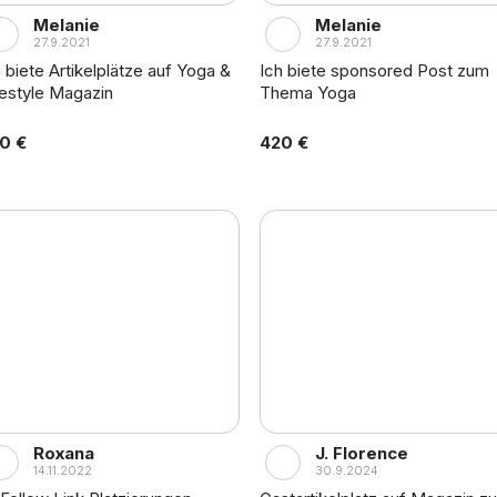
Melanie
Melanie
27.9.2021
27.9.2021
h biete Artikelplätze auf Yoga &
Ich biete sponsored Post zum
festyle Magazin
Thema Yoga
0 €
420 €
Roxana
J. Florence
14.11.2022
30.9.2024