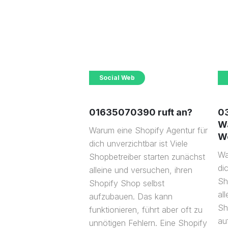
Social Web
01635070390 ruft an?
0
W
Warum eine Shopify Agentur für
W
dich unverzichtbar ist Viele
Wa
Shopbetreiber starten zunächst
di
alleine und versuchen, ihren
Sh
Shopify Shop selbst
al
aufzubauen. Das kann
Sh
funktionieren, führt aber oft zu
au
unnötigen Fehlern. Eine Shopify