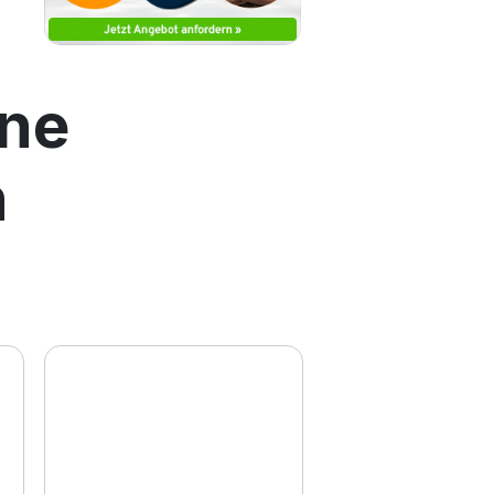
ene
n