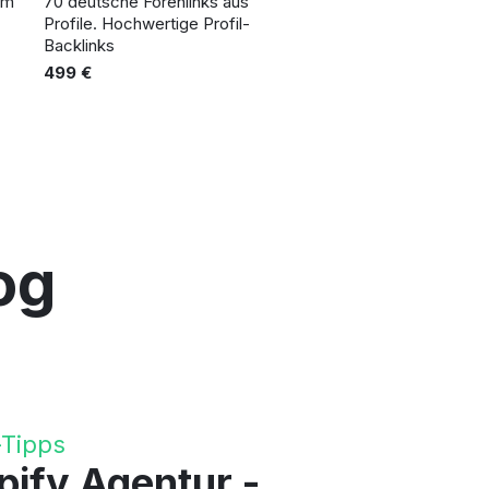
um
70 deutsche Forenlinks aus
Profile. Hochwertige Profil-
Backlinks
499 €
og
-Tipps
pify Agentur -