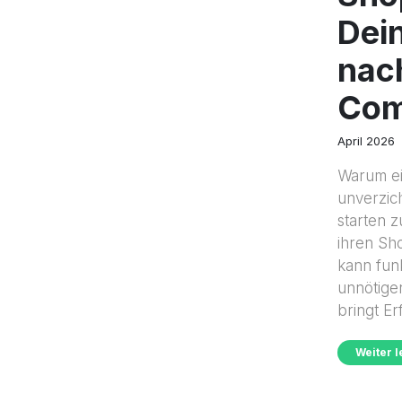
Dei
nac
Com
April 2026
Warum ei
unverzich
starten z
ihren Sh
kann funk
unnötige
bringt Erfa
Weiter 