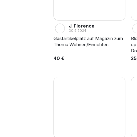
J. Florence
30.9.2024
Gastartikelplatz auf Magazin zum
Bl
Thema Wohnen/Einrichten
opt
Do
40 €
25