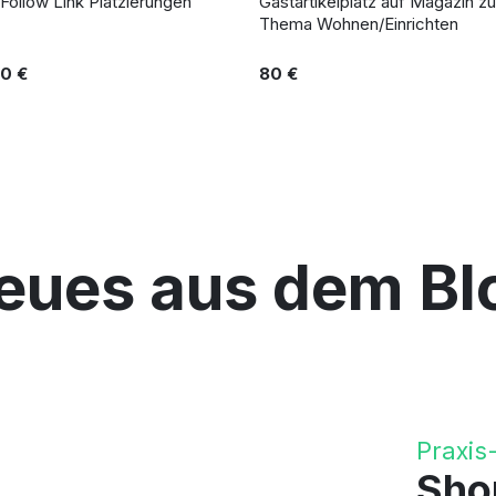
Follow Link Platzierungen
Gastartikelplatz auf Magazin z
Thema Wohnen/Einrichten
0 €
80 €
eues aus dem Bl
Praxis
Sho