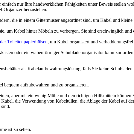
 einfach nur Ihre handwerklichen Fähigkeiten unter Beweis stellen woll
l-Organizer herzustellen:
ern, die in einem Gittermuster angeordnet sind, um Kabel und kleine 
sie, um Kabel hinter Möbeln zu verbergen. Sie sind erschwinglich und
der Toilettenpapierhülsen
, um Kabel organisiert und verhedderungsfre
kasten oder ein wabenförmiger Schubladenorganisator kann zur ordent
nsbehälter als Kabelaufbewahrungslösung, falls Sie keine Schubladen 
el bequem aufzubewahren und zu organisieren.
nen, aber mit ein wenig Mühe und den richtigen Hilfsmitteln können S
r Kabel, die Verwendung von Kabeltüllen, die Ablage der Kabel auf 
 sind.
ame ist zu sehen.